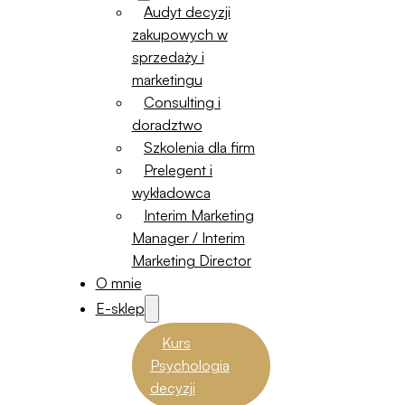
Audyt decyzji
zakupowych w
sprzedaży i
marketingu
Consulting i
doradztwo
Szkolenia dla firm
Prelegent i
wykładowca
Interim Marketing
Manager / Interim
Marketing Director
O mnie
E-sklep
Kurs
Psychologia
decyzji