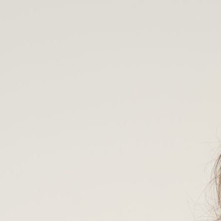
W czym
mogę Ci 
Neurostrategia oferuje szkolenia dla sprzedaży i