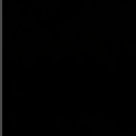
Audyt neuromarketingowy
Nie oceniam tylko kreacji czy KPI, ale sprawdzam, czy Twój mar
czy przekaz aktywuje emocje
potrzebne do podjęcia decyzji
danych.
Nie tylko wiesz, co poprawić, ale rozumiesz, dlaczego to działa 
Sprawdź szczegóły oferty