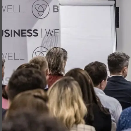
leady,
tworzę strategię marketingowe
oparte na neuronauce 
decyzje,
W efekcie Twój marketing zaczyna działać przewidywalnie, decyz
Umów się na konsultację