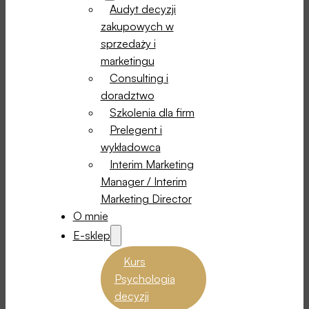
Audyt decyzji
zakupowych w
sprzedaży i
marketingu
Consulting i
doradztwo
Szkolenia dla firm
Prelegent i
wykładowca
Interim Marketing
Manager / Interim
Marketing Director
O mnie
E-sklep
Kurs
Psychologia
decyzji