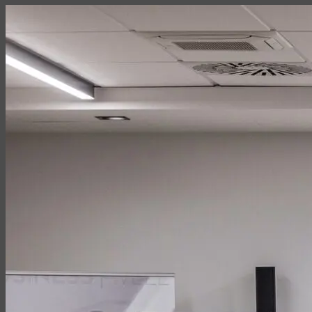
Consulting i doradztwo strategiczne
Pomagam firmom zrozumieć, dlaczego klienci wybierają lub ign