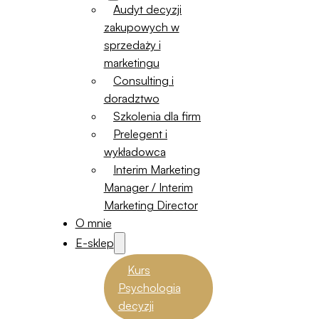
Audyt decyzji
zakupowych w
sprzedaży i
marketingu
Consulting i
doradztwo
Szkolenia dla firm
Prelegent i
wykładowca
Interim Marketing
Manager / Interim
Marketing Director
O mnie
E-sklep
Kurs
Psychologia
decyzji