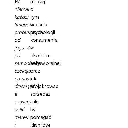
W
mówią
niemal
o
każdej
tym
kategorii
badania
produktowej,
psychologii
od
konsumenta
jogurtów
i
po
ekonomii
samochody,
behawioralnej
czekają
oraz
na nas
jak
dziesiątki,
projektować
a
sprzedaż
czasem
tak,
setki
by
marek
pomagać
i
klientowi