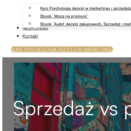
Kurs Psychologia decyzji w marketingu i sprzedaż
Ebook “Mózg na promocji”
Ebook “Audyt decyzji zakupowych. Sprzedaż i mar
NEUROnews
Kontakt
KURS PSYCHOLOGIA DECYZJI W MARKETINGU
Sprzedaż vs p