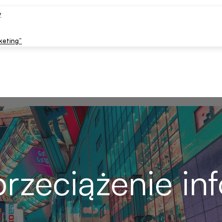
y
keting”
rzeciążenie inf