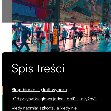
Spis treści
Skąd bierze się kult wyboru
„Od przybytku głowa jednak boli” … czyżby?
Kiedy nadmiar szkodzi, a kiedy nie