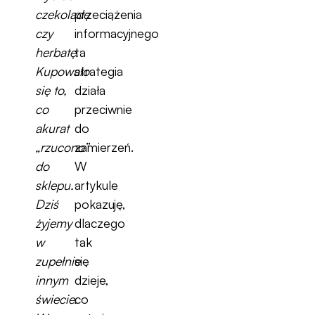
czekoladę
przeciążenia
czy
informacyjnego
herbatę.
ta
Kupowało
strategia
się to,
działa
co
przeciwnie
akurat
do
„rzucono”
zamierzeń.
do
W
sklepu.
artykule
Dziś
pokazuję,
żyjemy
dlaczego
w
tak
zupełnie
się
innym
dzieje,
świecie.
co