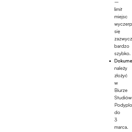
–
limit
miejsc
wyczerp
się
zazwycz
bardzo
szybko.
Dokume
należy
złożyć
w
Biurze
Studiów
Podypl
do
3
marca.