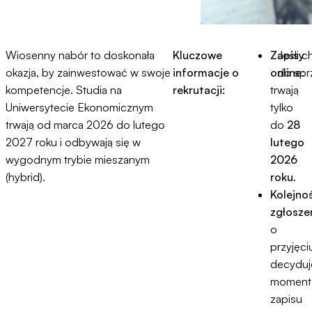
Wiosenny nabór to doskonała
Kluczowe
Zapisy
Jeśli 
okazja, by zainwestować w swoje
informacje o
online
do spr
:
kompetencje. Studia na
rekrutacji:
trwają
Uniwersytecie Ekonomicznym
tylko
trwają od marca 2026 do lutego
do
28
2027 roku i odbywają się w
lutego
wygodnym trybie mieszanym
2026
(hybrid).
roku
.
Kolejno
zgłosze
o
przyjęci
decyduj
moment
zapisu