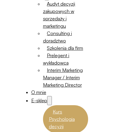
Audyt decyzji
zakupowych w
sprzedaży i
marketingu
Consulting i
doradztwo
Szkolenia dla firm
Prelegent i
wykładowca
Interim Marketing
Manager / Interim
Marketing Director
O mnie
E-sklep
Kurs
Psychologia
decyzji