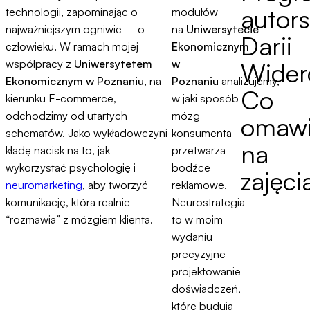
autors
technologii, zapominając o
modułów
najważniejszym ogniwie – o
na
Uniwersytecie
Darii
człowieku. W ramach mojej
Ekonomicznym
współpracy z
Uniwersytetem
w
Wider
Ekonomicznym w Poznaniu
, na
Poznaniu
analizujemy,
Co
kierunku E-commerce,
w jaki sposób
odchodzimy od utartych
mózg
omaw
schematów. Jako wykładowczyni
konsumenta
na
kładę nacisk na to, jak
przetwarza
wykorzystać psychologię i
bodźce
zajęci
neuromarketing
, aby tworzyć
reklamowe.
komunikację, która realnie
Neurostrategia
“rozmawia” z mózgiem klienta.
to w moim
wydaniu
precyzyjne
projektowanie
doświadczeń,
które budują