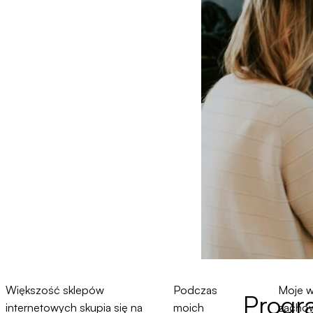
Większość sklepów
Podczas
Moje w
Progr
internetowych skupia się na
moich
zachow