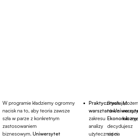
W programie kładziemy ogromny
Praktycznych
Stawiając
Możemy
nacisk na to, aby teoria zawsze
warsztatów
na
Uniwersyt
z
nauczy
szła w parze z konkretnym
zakresu
Ekonomiczny
lub ey
zastosowaniem
analizy
decydujesz
biznesowym.
Uniwersytet
użyteczności
się na