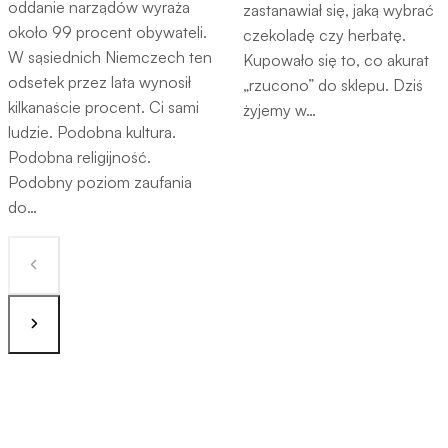
oddanie narządów wyraża
zastanawiał się, jaką wybrać
około 99 procent obywateli.
czekoladę czy herbatę.
W sąsiednich Niemczech ten
Kupowało się to, co akurat
odsetek przez lata wynosił
„rzucono” do sklepu. Dziś
kilkanaście procent. Ci sami
żyjemy w…
ludzie. Podobna kultura.
Podobna religijność.
Podobny poziom zaufania
do…