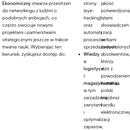
Ekonomiczny
stwarza przestrzeń
strony
jakość
do networkingu z ludźmi o
(eye-
potwierdzoną
podobnych ambicjach, co
tracking)
latami
często owocuje nowymi
oraz
doświadczeń
projektami i partnerstwami
automatyzacji
i
strategicznymi jeszcze w trakcie
procesów
setkami
trwania nauki. Wybierając ten
sprzedażowych.
zadowolonyc
kierunek, zyskujesz dostęp do:
Wiedzy
absolwentów,
o
którzy
logistyce
dziś z
i
powodzenie
magazynowaniu
kształtują
,
w tym
polski
zarządzania
krajobraz
zwrotami
handlu
i
elektroniczne
optymalizacji
zapasów,