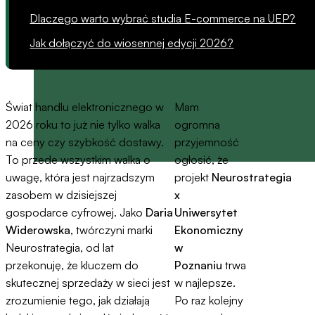
Dlaczego warto wybrać studia E-commerce na UEP?
Jak dołączyć do wiosennej edycji 2026?
Świat handlu elektronicznego w
Mam
2026 roku to już nie tylko walka
ogromną
na ceny czy szybkość dostawy.
przyjemność
To przede wszystkim walka o
ogłosić, że
uwagę, która jest najrzadszym
projekt
Neurostrategia
zasobem w dzisiejszej
x
gospodarce cyfrowej. Jako
Daria
Uniwersytet
Widerowska
, twórczyni marki
Ekonomiczny
Neurostrategia, od lat
w
przekonuję, że kluczem do
Poznaniu
trwa
skutecznej sprzedaży w sieci jest
w najlepsze.
zrozumienie tego, jak działają
Po raz kolejny